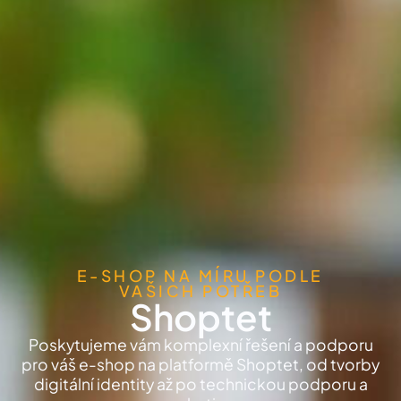
E-SHOP NA MÍRU PODLE
VAŠICH POTŘEB
Shoptet
Poskytujeme vám komplexní řešení a podporu
pro váš e-shop na platformě Shoptet, od tvorby
digitální identity až po technickou podporu a