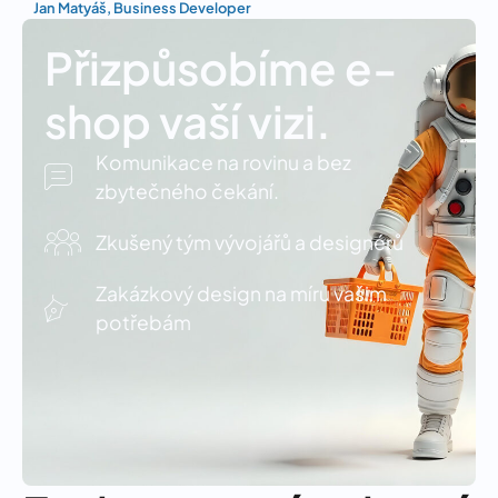
Jan Matyáš, Business Developer
Přizpůsobíme e-
shop vaší vizi.
Komunikace na rovinu a bez
zbytečného čekání.
Zkušený tým vývojářů a designérů
Zakázkový design na míru vašim
potřebám