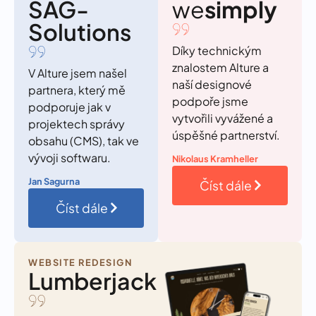
SAG-
we
simply
Solutions
Díky technickým
znalostem Alture a
V Alture jsem našel
naší designové
partnera, který mě
podpoře jsme
podporuje jak v
vytvořili vyvážené a
projektech správy
úspěšné partnerství.
obsahu (CMS), tak ve
vývoji softwaru.
Nikolaus Kramheller
Jan Sagurna
Číst dále
Číst dále
WEBSITE REDESIGN
Lumberjack