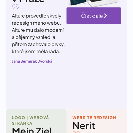
Alture provedlo skvělý
Číst dále
redesign mého webu.
Alture mu dalo moderní
a příjemný vzhled, a
přitom zachovalo prvky,
které jsem měla ráda.
Jana Semerák Dvorská
LOGO | WEBOVÁ
WEBSITE REDESIGN
Nerit
STRÁNKA
Mein Ziel