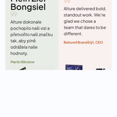
Bongsiel
Alture delivered bold,
standout work. We’re
glad we chose a
Alture dokonale
team that dares to be
pochopilo naši vizi a
different.
přetvořilo naši značku
tak, aby plně
Bohumil Brandštýl, CEO
odrážela naše
hodnoty.
Martin Blindow
Číst dále
Číst dále