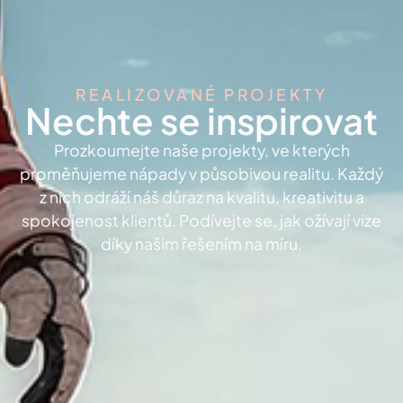
REALIZOVANÉ PROJEKTY
Nechte se inspirovat
Prozkoumejte naše projekty, ve kterých
proměňujeme nápady v působivou realitu. Každý
z nich odráží náš důraz na kvalitu, kreativitu a
spokojenost klientů. Podívejte se, jak ožívají vize
díky našim řešením na míru.