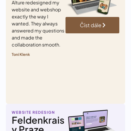
Alture redesigned my
website and webshop
exactly the way I
wanted. They always
Číst dále
answered my questions
and made the
collaboration smooth.
Toni Klenk
WEBSITE REDESIGN
Feldenkrais
v Praze